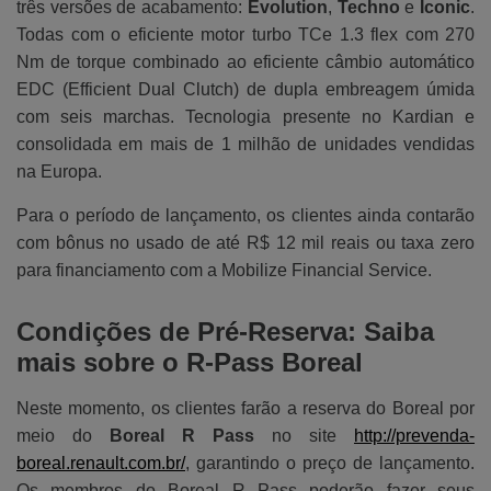
três versões de acabamento:
Evolution
,
Techno
e
Iconic
.
Todas com o eficiente motor turbo TCe 1.3 flex com 270
Nm de torque combinado ao eficiente câmbio automático
EDC (Efficient Dual Clutch) de dupla embreagem úmida
com seis marchas. Tecnologia presente no Kardian e
consolidada em mais de 1 milhão de unidades vendidas
na Europa.
Para o período de lançamento, os clientes ainda contarão
com bônus no usado de até R$ 12 mil reais ou taxa zero
para financiamento com a Mobilize Financial Service.
Condições de Pré-Reserva: Saiba
mais sobre o R-Pass Boreal
Neste momento, os clientes farão a reserva do Boreal por
meio do
Boreal R Pass
no site
http://prevenda-
boreal.renault.com.br/
, garantindo o preço de lançamento.
Os membros do Boreal R Pass poderão fazer seus