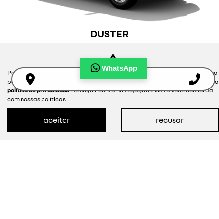
DUSTER
intense plus 1.6 cvt
a partir de r$ 101.990,00 + 10x r$1.000,00
WhatsApp
Para otimizar sua experiência durante a navegação, fazemos uso de nossa
Taxa 0,29%
política de cookies e para proteger seus dados pessoais respeitamos nossa
política de privacidade
. Ao seguir com a navegação e visita você concorda
com nossas políticas.
ver oferta
aceitar
recusar
VEÍCULOS NOVOS