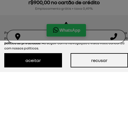
r$900,00 no cartão de crédito
Emplacamento grátis + taxa 0,49%
ver oferta
WhatsApp
Para otimizar sua experiência durante a navegação, fazemos uso de nossa
política de cookies e para proteger seus dados pessoais respeitamos nossa
política de privacidade
. Ao seguir com a navegação e visita você concorda
com nossas políticas.
aceitar
recusar
VEÍCULOS NOVOS
MAPA DO SITE
POLÍTICA DE PRIVACIDADE