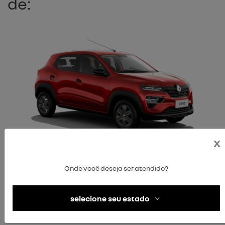
de:
x
KWID
Onde você deseja ser atendido?
zen
a partir de r$59.990,00 à vista + 10 parcelas de
selecione seu estado
r$400,00 no cartão de crédito
Emplacamento grátis + taxa 0,49%