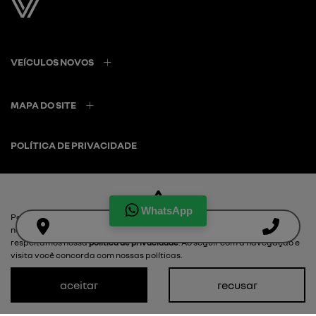
VEÍCULOS NOVOS
MAPA DO SITE
POLÍTICA DE PRIVACIDADE
ROMA FRANCE R AUTOMOVEIS E SERVICOS LTDA
CNPJ: 37.720.029/0002-39
WhatsApp
Para otimizar sua experiência durante a navegação, fazemos uso de
nossa política de cookies e para proteger seus dados pessoais
respeitamos nossa
política de privacidade
. Ao seguir com a navegação e
visita você concorda com nossas políticas.
Desacelere. Seu bem maior é
aceitar
recusar
a vida.