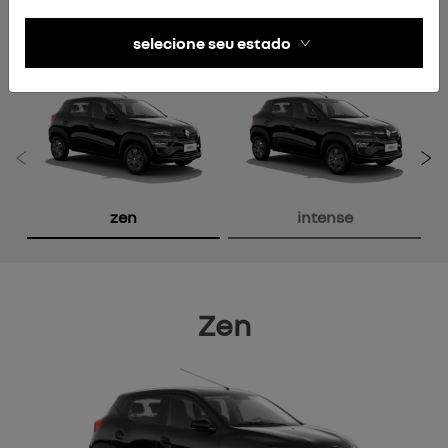
KWID
versões
selecione seu estado
Anterior
P
zen
intense
Zen