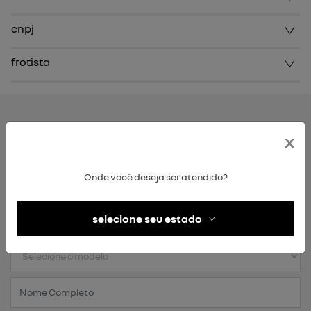
cnpj
frotista
fale conosco
x
Para solicitar mais informações ou tirar dúvidas, por
favor, preencha o formulário abaixo que entraremos
Onde você deseja ser atendido?
em contato com você rapidamente
selecione seu estado