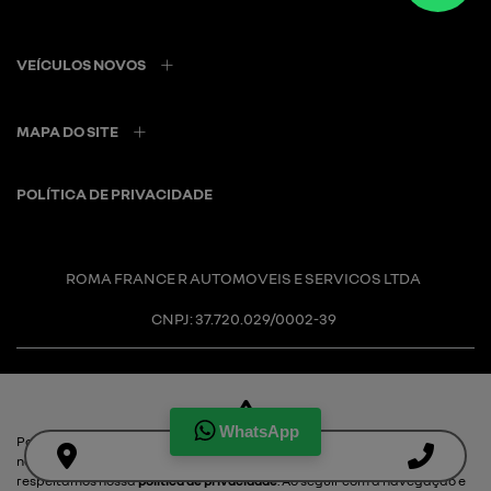
VEÍCULOS NOVOS
MAPA DO SITE
POLÍTICA DE PRIVACIDADE
ROMA FRANCE R AUTOMOVEIS E SERVICOS LTDA
CNPJ: 37.720.029/0002-39
WhatsApp
Para otimizar sua experiência durante a navegação, fazemos uso de
Desacelere. Seu bem maior é
nossa política de cookies e para proteger seus dados pessoais
respeitamos nossa
política de privacidade
. Ao seguir com a navegação e
a vida.