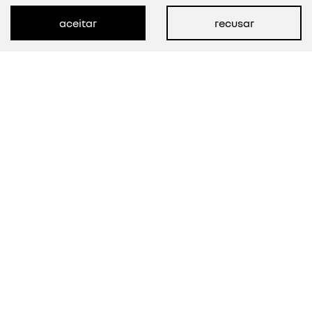
aceitar
recusar
BOREAL
techno
a partir de r$164.990,00 com seu usado na
troca
Mais de 35 mil de desconto + taxa 0%
ver oferta