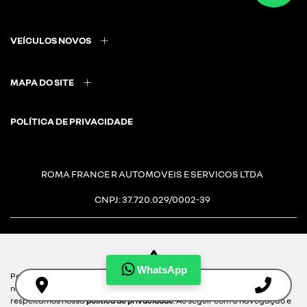
VEÍCULOS NOVOS
MAPA DO SITE
POLÍTICA DE PRIVACIDADE
ROMA FRANCE R AUTOMOVEIS E SERVICOS LTDA
CNPJ: 37.720.029/0002-39
WhatsApp
Para otimizar sua experiência durante a navegação, fazemos uso de
Desacelere. Seu bem maior é
nossa política de cookies e para proteger seus dados pessoais
respeitamos nossa
política de privacidade
. Ao seguir com a navegação e
a vida.