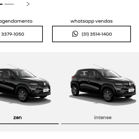
Próximo
e agendamento
whatsapp vendas
) 3379-1050
(31) 3514-1400
or
zen
intense