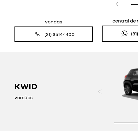
Anterior
central d
vendas
(31
(31) 3514-1400
KWID
Anteri
versões