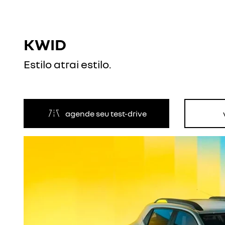
KWID
Estilo atrai estilo.
agende seu test-drive