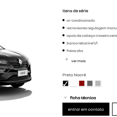
itens de série
ar-condicionado
retrovisores regulagem manu
apoio de cabeça traseiro centr
banco rebatível 1/1
freios abs
ver mais
Preto Nacré
ficha técnica
entrar em contato