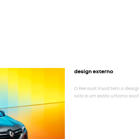
nova cor
Nova cor de carroceria cinz