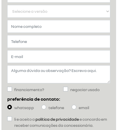
financiamento?
negociar usado
preferência de contato:
whatsapp
telefone
email
li e aceito a
política de privacidade
e concordo em
receber comunicações da concessionária.