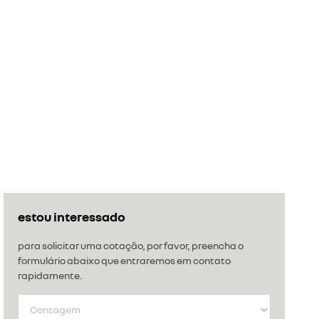
estou interessado
para solicitar uma cotação, por favor, preencha o
formulário abaixo que entraremos em contato
rapidamente.