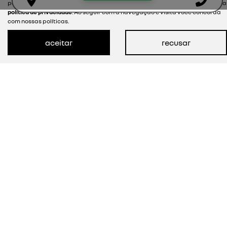
política de cookies e para proteger seus dados pessoais respeitamos nossa
política de privacidade
. Ao seguir com a navegação e visita você concorda
com nossas políticas.
KWID
aceitar
recusar
intense
a partir de r$63.990,00 à vista + 10 parcelas de
r$800,00 no cartão de crédito
Emplacamento grátis + taxa 0,49%
ver oferta