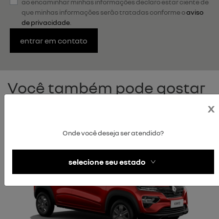
ao encaminhar minhas informações declaro estar ciente de
que minhas informações serão tratadas conforme o
aviso
de privacidade
.
entrar em contato
Você também pode gostar
de:
x
Onde você deseja ser atendido?
selecione seu estado