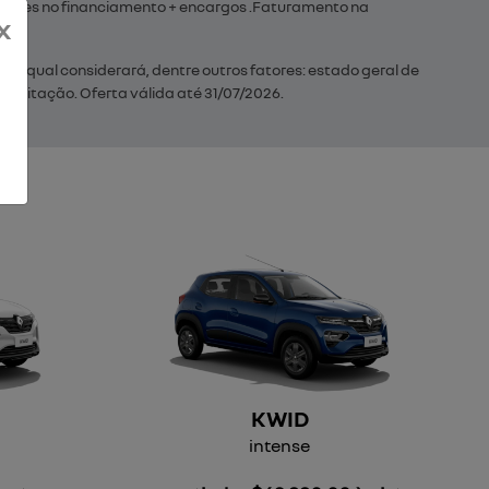
evisões no financiamento + encargos .Faturamento na
x
, a qual considerará, dentre outros fatores: estado geral de
 digitação. Oferta válida até 31/07/2026.
KWID
intense