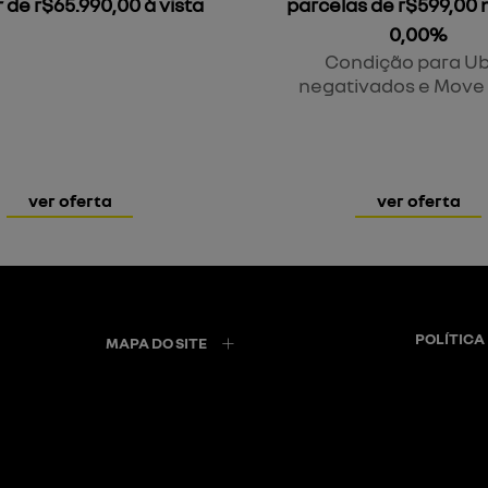
r de r$65.990,00 à vista
parcelas de r$599,00 
0,00%
Condição para Ub
negativados e Move 
ver oferta
ver oferta
POLÍTICA
MAPA DO SITE