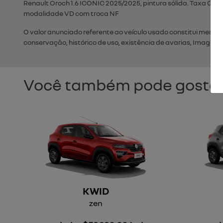
Renault Oroch 1.6 ICONIC 2025/2025, pintura sólida. Taxa 0,2
modalidade VD com troca NF
O valor anunciado referente ao veículo usado constitui mera e
conservação, histórico de uso, existência de avarias, Imagens 
Você também pode gostar
KWID
zen