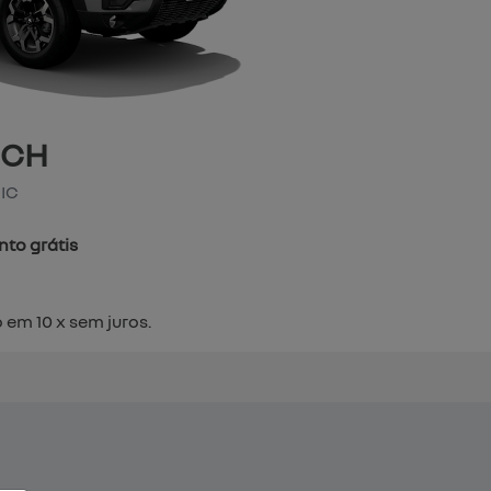
OCH
IC
to grátis
 em 10 x sem juros.