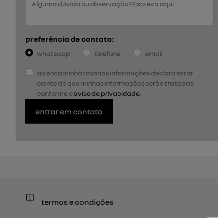
preferência de contato:
whatsapp
telefone
email
ao encaminhar minhas informações declaro estar
ciente de que minhas informações serão tratadas
conforme o
aviso de privacidade
.
entrar em contato
termos e condições