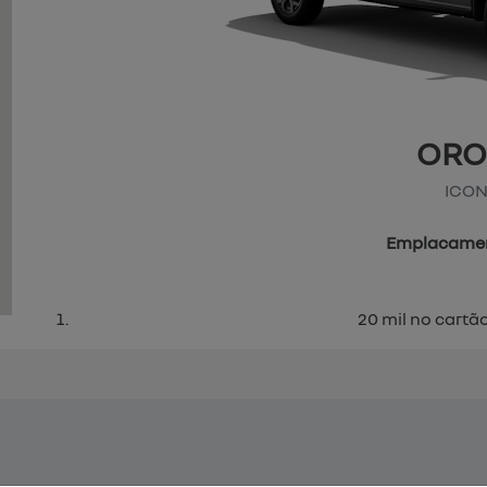
OR
ICON
Emplacamen
20 mil no cartão