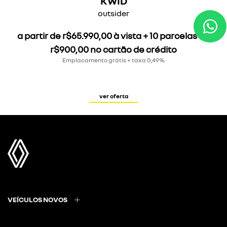
outsider
a partir de r$65.990,00 à vista + 10 parcelas de
r$900,00 no cartão de crédito
Emplacamento grátis + taxa 0,49%
WhatsApp
Para otimizar sua experiência durante a navegação, fazemos uso de nossa
política de cookies e para proteger seus dados pessoais respeitamos nossa
ver oferta
política de privacidade
. Ao seguir com a navegação e visita você concorda
com nossas políticas.
aceitar
recusar
VEÍCULOS NOVOS
MAPA DO SITE