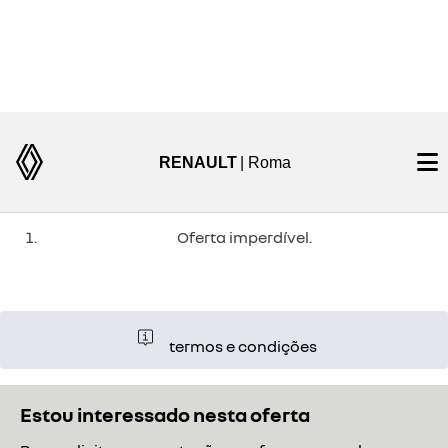
KWID
ZEN
Condição para Uber, negativados e Move Brasil
Oferta imperdível.
termos e condições
Estou interessado nesta oferta
Para solicitar uma cotação, por favor, preencha o