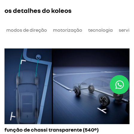
os detalhes do koleos
o
modos de direção
motorização
tecnologia
serviç
a
função de chassi transparente (540º)
E