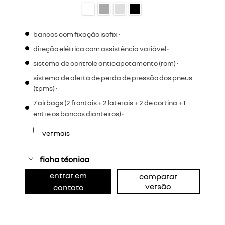
bancos com fixação isofix •
direção elétrica com assistência variável •
sistema de controle anticapotamento (rom) •
sistema de alerta de perda de pressão dos pneus
(tpms) •
7 airbags (2 frontais + 2 laterais + 2 de cortina + 1
entre os bancos dianteiros) •
ver mais
ficha técnica
entrar em
comparar
versão
contato