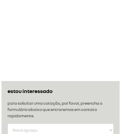
estou interessado
para solicitar uma cotação, por favor, preencha o
formulário abaixo que entraremos em contato
rapidamente.