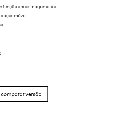
com função antiesmagamento
 braços móvel
na
o
comparar versão