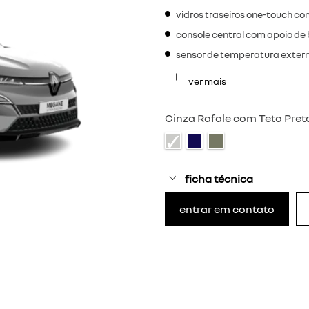
vidros traseiros one-touch 
console central com apoio de
sensor de temperatura exter
ver mais
Cinza Rafale com Teto Pret
ficha técnica
entrar em contato