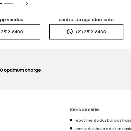
Próximo
pp vendas
central de agendamento
) 3512-6400
(21) 3512-6400
0 optimum charge
itens de série
rebatimento dos bancos trasei
sensor de chuva e de luminos