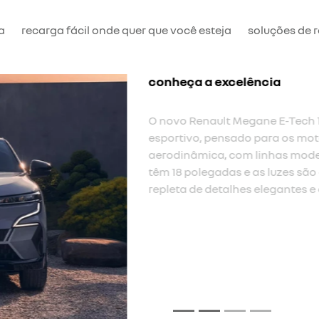
a
recarga fácil onde quer que você esteja
soluções de 
ergonômico e espaçoso
A plataforma exclusiva do 
plano. um espaço adicional 
painel do OpenR superfino.
traseiro.