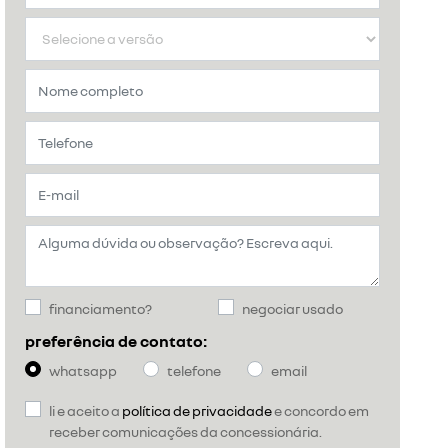
financiamento?
negociar usado
preferência de contato:
whatsapp
telefone
email
li e aceito a
política de privacidade
e concordo em
receber comunicações da concessionária.