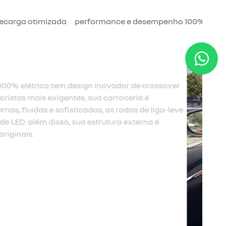
recarga otimizada
performance e desempenho 100% elétr
Megane E-Tech 100% elétrico tem um piso totalmente
é liberado devido à estrutura ampliada e ao novo
 é muito mais conforto para quem viaja no banco