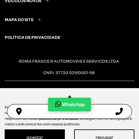
VEÍCULOS NOVOS
MAPA DO SITE
POLÍTICA DE PRIVACIDADE
ROMA FRANCE R AUTOMOVEIS E SERVICOS LTDA
CNPJ: 37.720.029/0001-58
WhatsApp
Para otimizar sua experiência durante a navegação, fazemos uso de
Desacelere. Seu bem maior é
nossa política de cookies e para proteger seus dados pessoais
respeitamos nossa
política de privacidade
. Ao seguir com a navegação e
a vida.
visita você concorda com nossas políticas.
aceitar
recusar