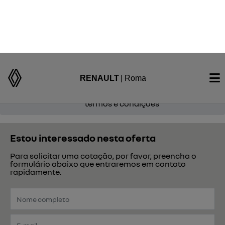
MEGANE
EV60 OPTIMUM CHARGE
termos e condições
Estou interessado nesta oferta
Para solicitar uma cotação, por favor, preencha o
formulário abaixo que entraremos em contato
rapidamente.