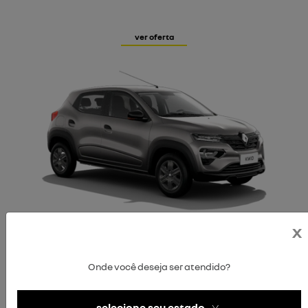
ver oferta
KWID
zen
a partir de r$65.990,00 à vista
ver oferta