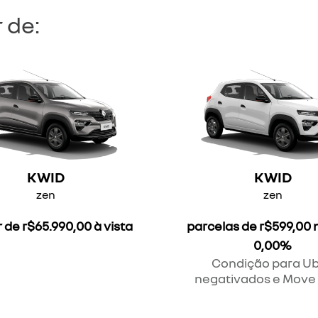
 de:
KWID
KWID
zen
zen
r de r$65.990,00 à vista
parcelas de r$599,00 
0,00%
Condição para Ub
negativados e Move 