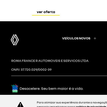
ver oferta
VEÍCULOS NOVOS
ROMA FRANCE R AUTOMOVEIS E SERVICOS LTDA
CNPJ: 37.720.029/0002-39
Desacelere. Seu bem maior é a vida.
Para otimizar sua experiência durante a navegação
pessoais respeitamos nossa
política de privacidade