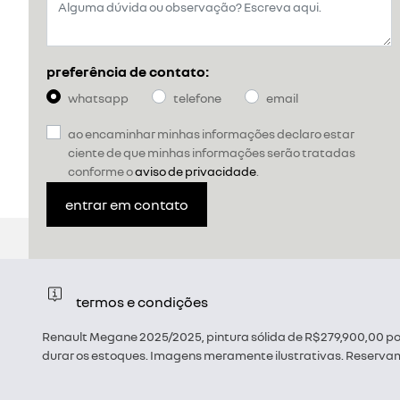
preferência de contato:
whatsapp
telefone
email
ao encaminhar minhas informações declaro estar
ciente de que minhas informações serão tratadas
conforme o
aviso de privacidade
.
entrar em contato
termos e condições
Renault Megane 2025/2025, pintura sólida de R$279,900,00 po
durar os estoques. Imagens meramente ilustrativas. Reservamo-