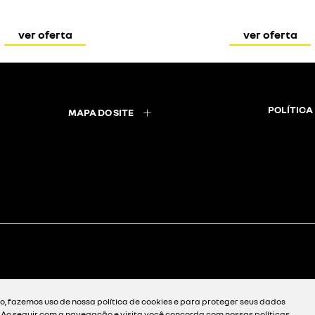
ver oferta
ver oferta
POLÍTICA
MAPA DO SITE
, fazemos uso de nossa política de cookies e para proteger seus dados
. Ao seguir com a navegação e visita você concorda com nossas políticas.