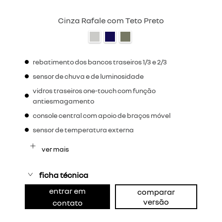
Cinza Rafale com Teto Preto
rebatimento dos bancos traseiros 1/3 e 2/3
sensor de chuva e de luminosidade
vidros traseiros one-touch com função
antiesmagamento
console central com apoio de braços móvel
sensor de temperatura externa
ver mais
ficha técnica
entrar em
comparar
versão
contato