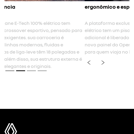
ergonômico e espaçoso
A plataforma exclusiva do Megane E-Tech 100%
elétrico tem um piso totalmente plano. um espaço
adicional é liberado devido à estrutura ampliada e ao
novo painel do OpenR superfino. é muito mais conforto
para quem viaja no banco traseiro.
previous
next
Próximo
Máxima experiência ao dirigir