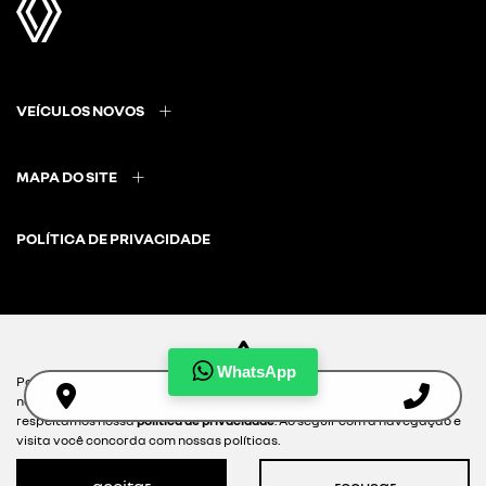
VEÍCULOS NOVOS
MAPA DO SITE
POLÍTICA DE PRIVACIDADE
CNPJ: 37.720.029/0003-10
WhatsApp
Para otimizar sua experiência durante a navegação, fazemos uso de
nossa política de cookies e para proteger seus dados pessoais
respeitamos nossa
política de privacidade
. Ao seguir com a navegação e
visita você concorda com nossas políticas.
Desacelere. Seu bem maior é
aceitar
recusar