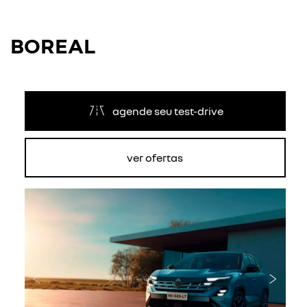
BOREAL
agende seu test-drive
ver ofertas
Anterior
Próxi