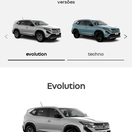
versões
Anterior
P
evolution
techno
Evolution