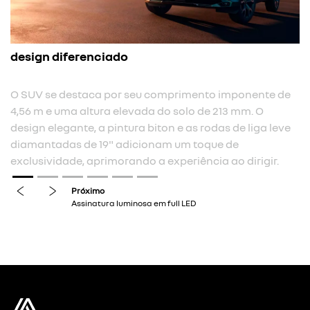
assinatura luminosa em full led
Assinatura luminosa em full LED com sequênci
boas-vindas e despedida.
mponente de
 mm. O
de liga leve
previous
next
de
 dirigir.