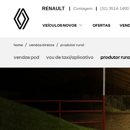
Contagem
(31) 3514-1400
VEÍCULOS NOVOS
OFERTAS
VEND
home
vendas diretas
produtor rural
vendas pcd
vou de taxi/aplicativo
produtor rura