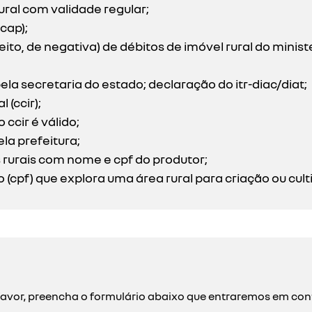
ural com validade regular;
cap);
eito, de negativa) de débitos de imóvel rural do minist
ela secretaria do estado; declaração do itr-diac/diat;
 (ccir);
ccir é válido;
la prefeitura;
 rurais com nome e cpf do produtor;
f) que explora uma área rural para criação ou cultivo
or favor, preencha o formulário abaixo que entraremos em c