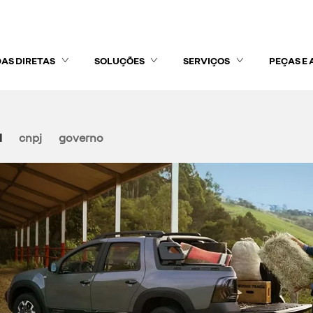
AS DIRETAS
SOLUÇÕES
SERVIÇOS
PEÇAS E 
l
cnpj
governo