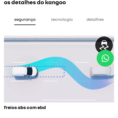
os detalhes do kangoo
segurança
tecnologia
detalhes
assist
ios abs com ebd
A assis
amplifi