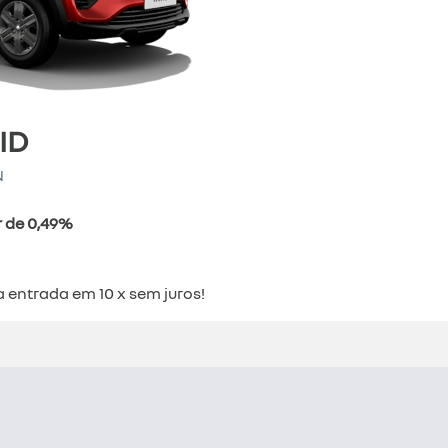
ID
N
r de 0,49%
a entrada em 10 x sem juros!