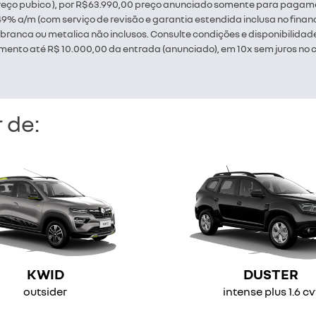
 (Preço pubico ), por R$63.990,00 preço anunciado somente para pagamen
% a/m (com serviço de revisão e garantia estendida inclusa no finan
a branca ou metalica não inclusos. Consulte condições e disponibilid
ento até R$ 10.000,00 da entrada (anunciado), em 10x sem juros no ca
 de:
KWID
DUSTER
outsider
intense plus 1.6 cv