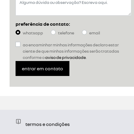
preferência de contato:
whatsapp
telefone
email
ao encaminhar minhas informações declaro estar
ciente de que minhas informações serão tratadas
conforme o
aviso de privacidade
.
entrar em contato
termos e condições