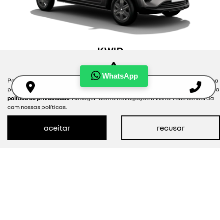
KWID
zen
WhatsApp
Para otimizar sua experiência durante a navegação, fazemos uso de nossa
a partir de r$65.990,00 à vista
política de cookies e para proteger seus dados pessoais respeitamos nossa
política de privacidade
. Ao seguir com a navegação e visita você concorda
com nossas políticas.
ver oferta
aceitar
recusar