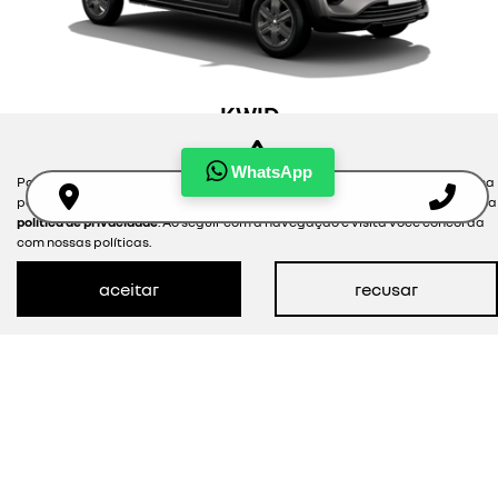
KWID
zen
WhatsApp
Para otimizar sua experiência durante a navegação, fazemos uso de nossa
a partir de r$65.990,00 à vista
política de cookies e para proteger seus dados pessoais respeitamos nossa
política de privacidade
. Ao seguir com a navegação e visita você concorda
com nossas políticas.
ver oferta
aceitar
recusar