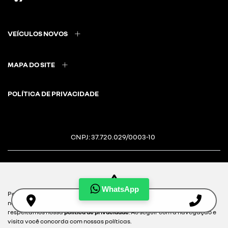
VEÍCULOS NOVOS
MAPA DO SITE
POLÍTICA DE PRIVACIDADE
CNPJ: 37.720.029/0003-10
WhatsApp
Para otimizar sua experiência durante a navegação, fazemos uso de
Desacelere. Seu bem maior é
nossa política de cookies e para proteger seus dados pessoais
respeitamos nossa
política de privacidade
. Ao seguir com a navegação e
a vida.
visita você concorda com nossas políticas.