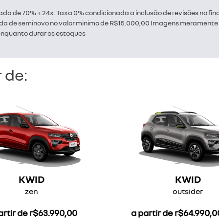
rada de 70% + 24x. Taxa 0% condicionada a inclusão de revisões no fi
rada de seminovo no valor minimo de R$15.000,00 Imagens meramente il
 enquanto durar os estoques
 de:
KWID
KWID
zen
outsider
artir de r$63.990,00
a partir de r$64.990,00